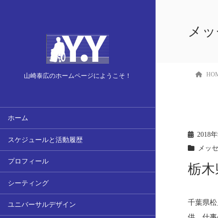
メッ
HO
山崎泰広のホームページにようこそ！
ホーム
2018
スケジュールと活動履歴
メッ
プロフィール
栃木
シーティング
千葉県松
ユニバーサルデザイン
供。仕事