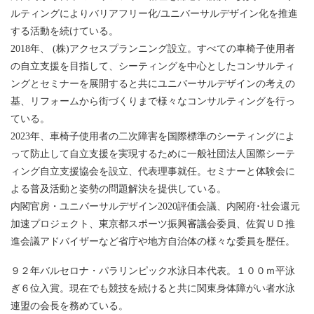
ルティングによりバリアフリー化/ユニバーサルデザイン化を推進
する活動を続けている。
2018年、 (株)アクセスプランニング設立。すべての車椅子使用者
の自立支援を目指して、シーティングを中心としたコンサルティ
ングとセミナーを展開すると共にユニバーサルデザインの考えの
基、リフォームから街づくりまで様々なコンサルティングを行っ
ている。
2023年、車椅子使用者の二次障害を国際標準のシーティングによ
って防止して自立支援を実現するために一般社団法人国際シーテ
ィング自立支援協会を設立、代表理事就任。セミナーと体験会に
よる普及活動と姿勢の問題解決を提供している。
内閣官房・ユニバーサルデザイン2020評価会議、内閣府･社会還元
加速プロジェクト、東京都スポーツ振興審議会委員、佐賀ＵＤ推
進会議アドバイザーなど省庁や地方自治体の様々な委員を歴任。
９２年バルセロナ・パラリンピック水泳日本代表。１００ｍ平泳
ぎ６位入賞。現在でも競技を続けると共に関東身体障がい者水泳
連盟の会長を務めている。