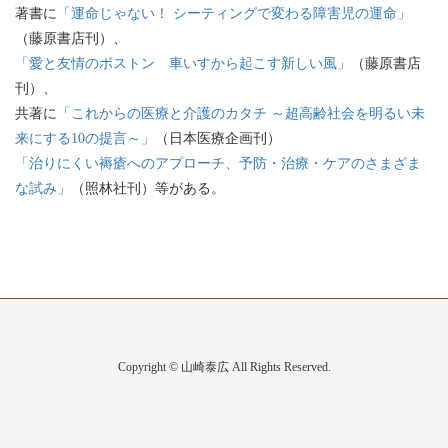
著書に
「運命じゃない！ シーティングで変わる障害児の運命」
（藤原書店刊）、
「愛と友情のボストン 車いすから起こす新しい風」
（藤原書店
刊）、
共著に
「これからの医療と介護のカタチ ～超高齢社会を明るい未
来にする10の提言～」
（日本医療企画刊）
「治りにくい褥瘡へのアプローチ、予防・治療・ケアのさまざま
な試み」
（照林社刊）等がある。
Copyright © 山崎泰広 All Rights Reserved.