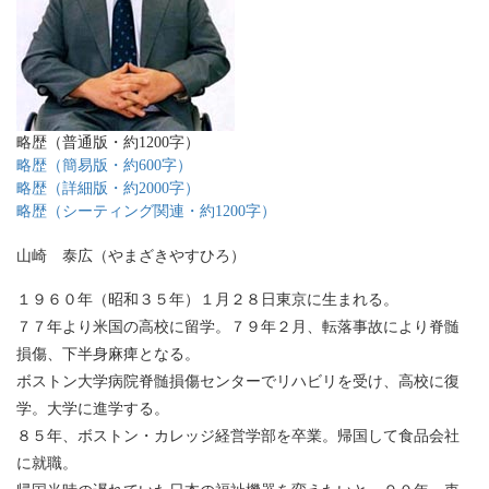
略歴（普通版・約1200字）
略歴（簡易版・約600字）
略歴（詳細版・約2000字）
略歴（シーティング関連・約1200字）
山崎 泰広（やまざきやすひろ）
１９６０年（昭和３５年）１月２８日東京に生まれる。
７７年より米国の高校に留学。７９年２月、転落事故により脊髄
損傷、下半身麻痺となる。
ボストン大学病院脊髄損傷センターでリハビリを受け、高校に復
学。大学に進学する。
８５年、ボストン・カレッジ経営学部を卒業。帰国して食品会社
に就職。