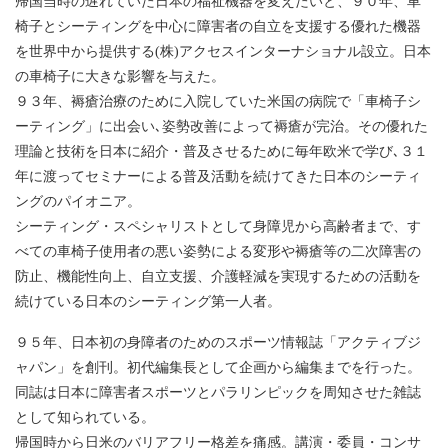
帰国当時の遅れていた日本の福祉機器を変えたいと、９０年、車
椅子とシーティングを中心に障害者の自立を支援する優れた機器
を世界中から提供する(株)アクセスインターナショナル設立。日本
の車椅子に大きな影響を与えた。
９３年、褥瘡治療のために入院していた米国の病院で「車椅子シ
ーティング」に出会い､姿勢改善によって褥瘡が完治。その優れた
理論と技術を日本に紹介・普及させるために毎年欧米で学び､３１
年に渡ってセミナーによる普及活動を続けてきた日本のシーティ
ングのパイオニア。
シーティング・スペシャリストとして身障児から高齢者まで、す
べての車椅子使用者の悪い姿勢による変形や褥瘡等の二次障害の
防止、機能性向上、自立支援、介護軽減を実現するための活動を
続けている日本のシーティング第一人者。
９５年、日本初の身障者のためのスポーツ情報誌「アクティブジ
ャパン」を創刊。初代編集長として企画から編集までを行った。
同誌は日本に障害者スポーツとパラリンピックを周知させた雑誌
として知られている。
帰国時から日米のバリアフリー格差を痛感。講演・委員・コンサ